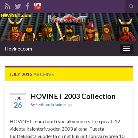
Tog
sear
Search for:
for
Hovinet.com
Togg
navig
JULY 2013
ARCHIVE
HOViNET 2003 Collection
JUL
26
By
Erythron
in
Animation
HOViNET team tuotti vuosikymmen sitten peräti 12
videota kalenterivuoden 2003 aikana. Tuosta
tuotteliaasta vuodesta on nyt kulunut sopiva pyöreä 10