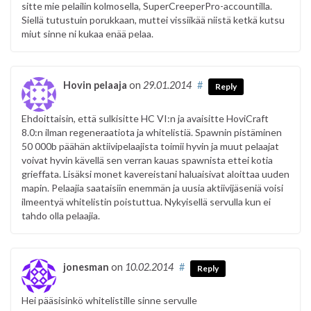
sitte mie pelailin kolmosella, SuperCreeperPro-accountilla.
Siellä tutustuin porukkaan, muttei vissiikää niistä ketkä kutsu
miut sinne ni kukaa enää pelaa.
Hovin pelaaja
on
29.01.2014
#
Reply
Ehdoittaisin, että sulkisitte HC VI:n ja avaisitte HoviCraft
8.0:n ilman regeneraatiota ja whitelistiä. Spawnin pistäminen
50 000b päähän aktiivipelaajista toimii hyvin ja muut pelaajat
voivat hyvin kävellä sen verran kauas spawnista ettei kotia
grieffata. Lisäksi monet kavereistani haluaisivat aloittaa uuden
mapin. Pelaajia saataisiin enemmän ja uusia aktiivijäseniä voisi
ilmeentyä whitelistin poistuttua. Nykyisellä servulla kun ei
tahdo olla pelaajia.
jonesman
on
10.02.2014
#
Reply
Hei pääsisinkö whitelistille sinne servulle