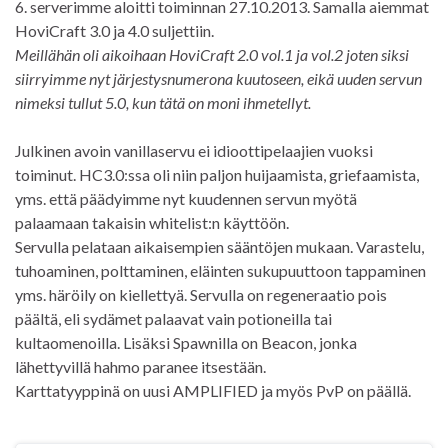
6. serverimme aloitti toiminnan 27.10.2013. Samalla aiemmat
HoviCraft 3.0 ja 4.0 suljettiin.
Meillähän oli aikoihaan HoviCraft 2.0 vol.1 ja vol.2 joten siksi
siirryimme nyt järjestysnumerona kuutoseen, eikä uuden servun
nimeksi tullut 5.0, kun tätä on moni ihmetellyt.
Julkinen avoin vanillaservu ei idioottipelaajien vuoksi
toiminut. HC3.0:ssa oli niin paljon huijaamista, griefaamista,
yms. että päädyimme nyt kuudennen servun myötä
palaamaan takaisin whitelist:n käyttöön.
Servulla pelataan aikaisempien sääntöjen mukaan. Varastelu,
tuhoaminen, polttaminen, eläinten sukupuuttoon tappaminen
yms. häröily on kiellettyä. Servulla on regeneraatio pois
päältä, eli sydämet palaavat vain potioneilla tai
kultaomenoilla. Lisäksi Spawnilla on Beacon, jonka
lähettyvillä hahmo paranee itsestään.
Karttatyyppinä on uusi AMPLIFIED ja myös PvP on päällä.