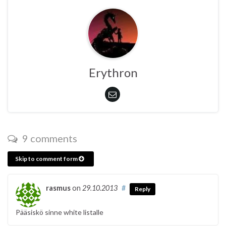
Erythron
9 comments
Skip to comment form
rasmus
on
29.10.2013
#
Reply
Pääsiskö sinne white listalle