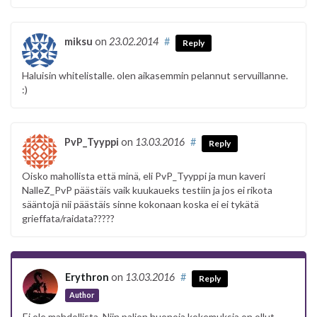
miksu
on
23.02.2014
#
Reply
Haluisin whitelistalle. olen aikasemmin pelannut servuillanne.
:)
PvP_Tyyppi
on
13.03.2016
#
Reply
Oisko mahollista että minä, eli PvP_Tyyppi ja mun kaveri
NalleZ_PvP päästäis vaik kuukaueks testiin ja jos ei rikota
sääntojä nii päästäis sinne kokonaan koska ei ei tykätä
grieffata/raidata?????
Erythron
on
13.03.2016
#
Reply
Author
Ei ole mahdollista. Niin paljon huonoja kokemuksia on ollut.