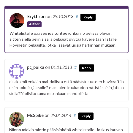
Erythron
on
29.10.2013
#
Reply
Author
Whitelistalle pääsee jos tuntee jonkun jo pelissä olevan,
sitten siellä pelin sisällä pelaajat pyytää kavereitaan listalle
Hovinetin pelaajilta, jotka lisäävät uusia harkinnan mukaan.
pc_poika
on
01.11.2013
#
Reply
olisiko mitenkään mahdollista että pääsisin uuteen hovicraftiin
esim kokeilu jaksolle? esim olen kuukauden nätisti saisin jatkaa
siellä??? olisiko tämä mitenkään mahdollista
McSpike
on
29.01.2014
#
Reply
Niinno miekin mietin pääsisinköhä whitelistalle. Joskus kauvan