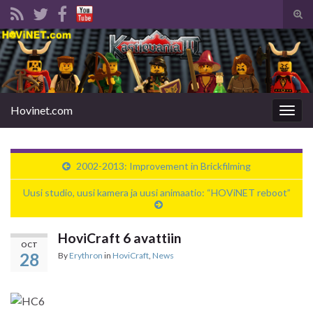
Tog
sear
Search for:
for
Hovinet.com
Togg
navig
2002-2013: Improvement in Brickfilming
Uusi studio, uusi kamera ja uusi animaatio: “HOViNET reboot”
HoviCraft 6 avattiin
OCT
28
By
Erythron
in
HoviCraft
,
News