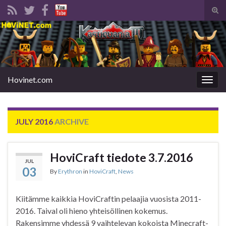
Tog
sear
Search for:
for
Hovinet.com
Togg
navig
JULY 2016
ARCHIVE
HoviCraft tiedote 3.7.2016
JUL
03
By
Erythron
in
HoviCraft
,
News
Kiitämme kaikkia HoviCraftin pelaajia vuosista 2011-
2016. Taival oli hieno yhteisöllinen kokemus.
Rakensimme yhdessä 9 vaihtelevan kokoista Minecraft-