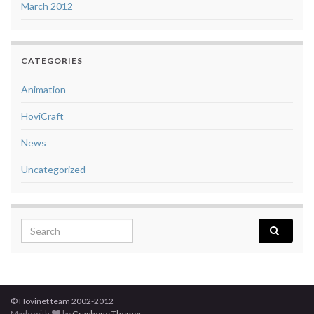
March 2012
CATEGORIES
Animation
HoviCraft
News
Uncategorized
Search for:
© Hovinet team 2002-2012
Made with
by
Graphene Themes
.