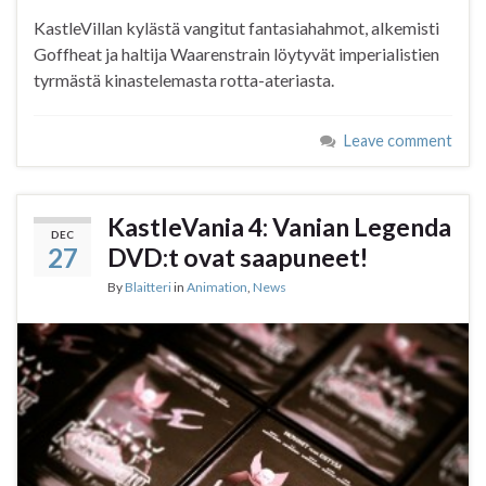
KastleVillan kylästä vangitut fantasiahahmot, alkemisti
Goffheat ja haltija Waarenstrain löytyvät imperialistien
tyrmästä kinastelemasta rotta-ateriasta.
Leave comment
KastleVania 4: Vanian Legenda
DEC
27
DVD:t ovat saapuneet!
By
Blaitteri
in
Animation
,
News