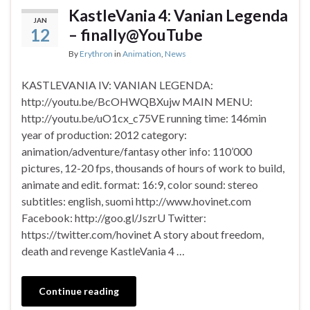
KastleVania 4: Vanian Legenda
JAN
12
– finally@YouTube
By
Erythron
in
Animation
,
News
KASTLEVANIA IV: VANIAN LEGENDA:
http://youtu.be/BcOHWQBXujw MAIN MENU:
http://youtu.be/uO1cx_c75VE running time: 146min
year of production: 2012 category:
animation/adventure/fantasy other info: 110’000
pictures, 12-20 fps, thousands of hours of work to build,
animate and edit. format: 16:9, color sound: stereo
subtitles: english, suomi http://www.hovinet.com
Facebook: http://goo.gl/JszrU Twitter:
https://twitter.com/hovinet A story about freedom,
death and revenge KastleVania 4 …
Continue reading