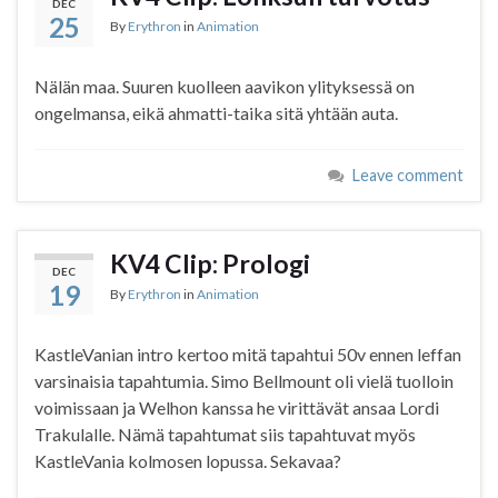
DEC
25
By
Erythron
in
Animation
Nälän maa. Suuren kuolleen aavikon ylityksessä on
ongelmansa, eikä ahmatti-taika sitä yhtään auta.
Leave comment
KV4 Clip: Prologi
DEC
19
By
Erythron
in
Animation
KastleVanian intro kertoo mitä tapahtui 50v ennen leffan
varsinaisia tapahtumia. Simo Bellmount oli vielä tuolloin
voimissaan ja Welhon kanssa he virittävät ansaa Lordi
Trakulalle. Nämä tapahtumat siis tapahtuvat myös
KastleVania kolmosen lopussa. Sekavaa?