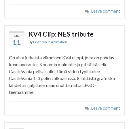
Leave comment
KV4 Clip: NES tribute
JAN
11
By
Erythron
in
Animation
On aika julkaista viimeinen KV4 clippi, joka on puhdas
kunnianosoitus Konamin mainiolle ja pitkäikäiselle
CastleVania pelisarjalle. Tämä video tyylittelee
CastleVania 1-3 pelien ulkoasussa. 8-bittistä grafiikka
lähdettiin jäljittelemään unohtamatta LEGO-
teemaamme.
Leave comment