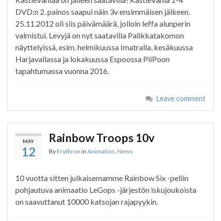
DVD:n 2. painos saapui näin 3v ensimmäisen jälkeen.
25.11.2012 oli siis päivämäärä, jolloin leffa alunperin
valmistui. Levyjä on nyt saatavilla Palikkatakomon
näyttelyissä, esim. helmikuussa Imatralla, kesäkuussa
Harjavallassa ja lokakuussa Espoossa PiiPoon
tapahtumassa vuonna 2016.
Leave comment
Rainbow Troops 10v
MAY
12
By
Erythron
in
Animation
,
News
10 vuotta sitten julkaisemamme Rainbow Six -peliin
pohjautuva animaatio LeGops -järjestön iskujoukoista
on saavuttanut 10000 katsojan rajapyykin.