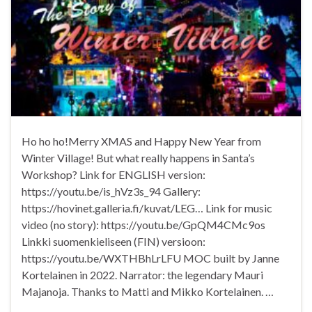
Ho ho ho!Merry XMAS and Happy New Year from
Winter Village! But what really happens in Santa’s
Workshop? Link for ENGLISH version:
https://youtu.be/is_hVz3s_94 Gallery:
https://hovinet.galleria.fi/kuvat/LEG… Link for music
video (no story): https://youtu.be/GpQM4CMc9os
Linkki suomenkieliseen (FIN) versioon:
https://youtu.be/WXTHBhLrLFU MOC built by Janne
Kortelainen in 2022. Narrator: the legendary Mauri
Majanoja. Thanks to Matti and Mikko Kortelainen. …