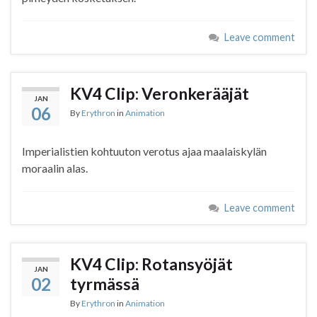
Leave comment
KV4 Clip: Veronkerääjät
JAN
06
By
Erythron
in
Animation
Imperialistien kohtuuton verotus ajaa maalaiskylän
moraalin alas.
Leave comment
KV4 Clip: Rotansyöjät
JAN
02
tyrmässä
By
Erythron
in
Animation