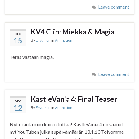
Leave comment
KV4 Clip: Miekka & Magia
DEC
15
By
Erythron
in
Animation
Teräs vastaan magia.
Leave comment
KastleVania 4: Final Teaser
DEC
12
By
Erythron
in
Animation
Nyt ei auta muu kuin odottaa! KastleVania 4 on saanut
nyt YouTuben julkaisupäivämäärän 13.1.13 Toivomme