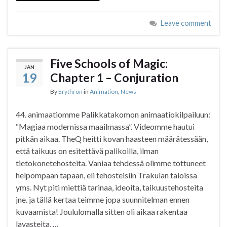
Leave comment
Five Schools of Magic:
JAN
19
Chapter 1 – Conjuration
By
Erythron
in
Animation
,
News
44. animaatiomme Palikkatakomon animaatiokilpailuun:
“Magiaa modernissa maailmassa”. Videomme hautui
pitkän aikaa. TheQ heitti kovan haasteen määrätessään,
että taikuus on esitettävä palikoilla, ilman
tietokonetehosteita. Vaniaa tehdessä olimme tottuneet
helpompaan tapaan, eli tehosteisiin Trakulan taioissa
yms. Nyt piti miettiä tarinaa, ideoita, taikuustehosteita
jne. ja tällä kertaa teimme jopa suunnitelman ennen
kuvaamista! Joululomalla sitten oli aikaa rakentaa
lavasteita, …