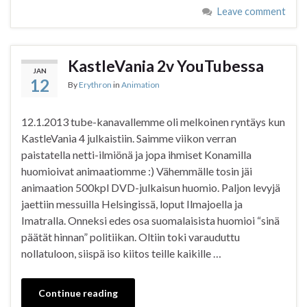
Leave comment
KastleVania 2v YouTubessa
JAN
12
By
Erythron
in
Animation
12.1.2013 tube-kanavallemme oli melkoinen ryntäys kun
KastleVania 4 julkaistiin. Saimme viikon verran
paistatella netti-ilmiönä ja jopa ihmiset Konamilla
huomioivat animaatiomme :) Vähemmälle tosin jäi
animaation 500kpl DVD-julkaisun huomio. Paljon levyjä
jaettiin messuilla Helsingissä, loput Ilmajoella ja
Imatralla. Onneksi edes osa suomalaisista huomioi “sinä
päätät hinnan” politiikan. Oltiin toki varauduttu
nollatuloon, siispä iso kiitos teille kaikille …
Continue reading