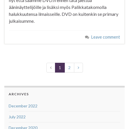
nyt että saamme DVD:n ennen tätä jaettua
ääninäyttelijöille ja lisäksi myös Palikkatakomolla
halukkuutensa ilmaisseille. DVD on kuitenkin se primary
julkaisumme.
Leave comment
1
2
ARCHIVES
December 2022
July 2022
December 2020