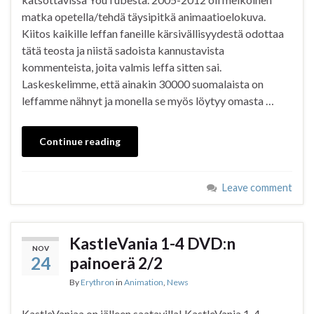
matka opetella/tehdä täysipitkä animaatioelokuva.
Kiitos kaikille leffan faneille kärsivällisyydestä odottaa
tätä teosta ja niistä sadoista kannustavista
kommenteista, joita valmis leffa sitten sai.
Laskeskelimme, että ainakin 30000 suomalaista on
leffamme nähnyt ja monella se myös löytyy omasta …
Continue reading
Leave comment
KastleVania 1-4 DVD:n
NOV
24
painoerä 2/2
By
Erythron
in
Animation
,
News
KastleVaniaa on jälleen saatavilla! KastleVania 1-4