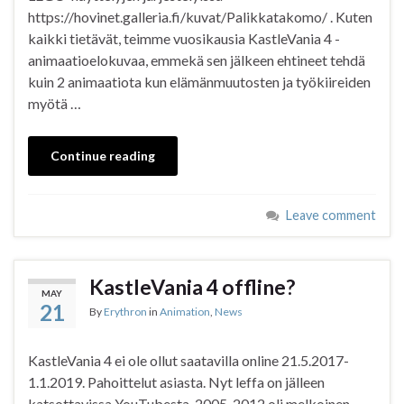
https://hovinet.galleria.fi/kuvat/Palikkatakomo/ . Kuten
kaikki tietävät, teimme vuosikausia KastleVania 4 -
animaatioelokuvaa, emmekä sen jälkeen ehtineet tehdä
kuin 2 animaatiota kun elämänmuutosten ja työkiireiden
myötä …
Continue reading
Leave comment
KastleVania 4 offline?
MAY
21
By
Erythron
in
Animation
,
News
KastleVania 4 ei ole ollut saatavilla online 21.5.2017-
1.1.2019. Pahoittelut asiasta. Nyt leffa on jälleen
katsottavissa YouTubesta. 2005-2012 oli melkoinen