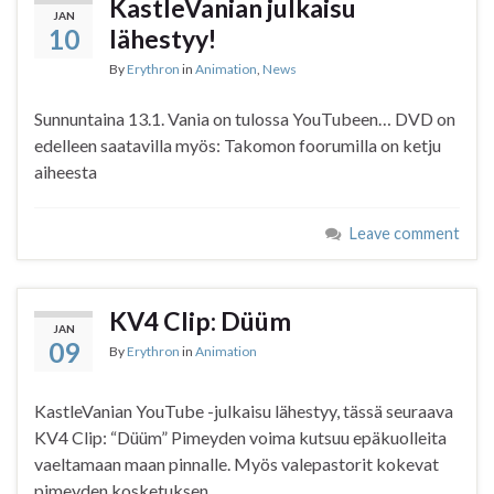
KastleVanian julkaisu
JAN
10
lähestyy!
By
Erythron
in
Animation
,
News
Sunnuntaina 13.1. Vania on tulossa YouTubeen… DVD on
edelleen saatavilla myös: Takomon foorumilla on ketju
aiheesta
Leave comment
KV4 Clip: Düüm
JAN
09
By
Erythron
in
Animation
KastleVanian YouTube -julkaisu lähestyy, tässä seuraava
KV4 Clip: “Düüm” Pimeyden voima kutsuu epäkuolleita
vaeltamaan maan pinnalle. Myös valepastorit kokevat
pimeyden kosketuksen.