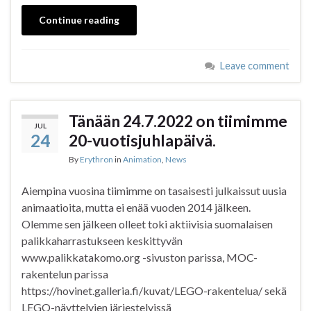
Continue reading
Leave comment
Tänään 24.7.2022 on tiimimme
JUL
24
20-vuotisjuhlapäivä.
By
Erythron
in
Animation
,
News
Aiempina vuosina tiimimme on tasaisesti julkaissut uusia
animaatioita, mutta ei enää vuoden 2014 jälkeen.
Olemme sen jälkeen olleet toki aktiivisia suomalaisen
palikkaharrastukseen keskittyvän
www.palikkatakomo.org -sivuston parissa, MOC-
rakentelun parissa
https://hovinet.galleria.fi/kuvat/LEGO-rakentelua/ sekä
LEGO-näyttelyjen järjestelyissä