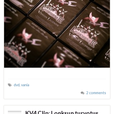
dvd
,
vania
2 comments
KV4 Clip: Lonksun turvotus