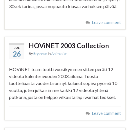
30sek tarina, jossa mopoauto kiusaa vanhuksen päivää.
Leave comment
HOViNET 2003 Collection
JUL
26
By
Erythron
in
Animation
HOViNET team tuotti vuosikymmen sitten peräti 12
videota kalenterivuoden 2003 aikana. Tuosta
tuotteliaasta vuodesta on nyt kulunut sopiva pyöreä 10
vuotta, joten julkaisimme kaikki 12 videota yhtenä
pötkönä, josta on helppo vilkaista läpi wanhat teokset.
Leave comment