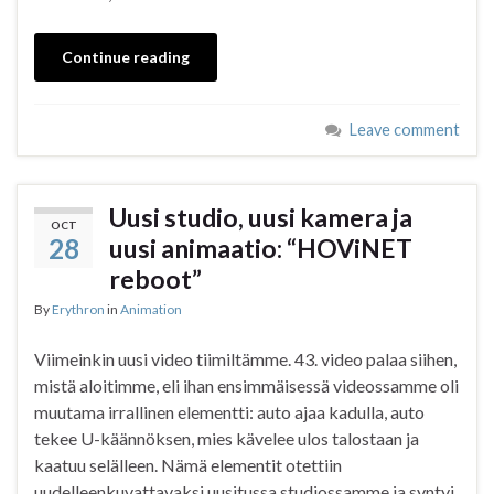
Continue reading
Leave comment
Uusi studio, uusi kamera ja
OCT
28
uusi animaatio: “HOViNET
reboot”
By
Erythron
in
Animation
Viimeinkin uusi video tiimiltämme. 43. video palaa siihen,
mistä aloitimme, eli ihan ensimmäisessä videossamme oli
muutama irrallinen elementti: auto ajaa kadulla, auto
tekee U-käännöksen, mies kävelee ulos talostaan ja
kaatuu selälleen. Nämä elementit otettiin
uudelleenkuvattavaksi uusitussa studiossamme ja syntyi