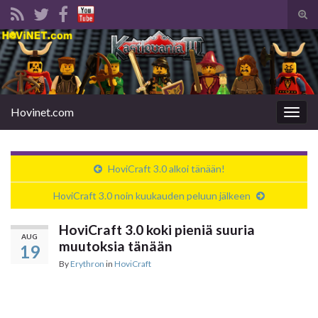
Tog
sear
Search for:
for
Hovinet.com
Togg
navig
HoviCraft 3.0 alkoi tänään!
HoviCraft 3.0 noin kuukauden peluun jälkeen
HoviCraft 3.0 koki pieniä suuria
AUG
muutoksia tänään
19
By
Erythron
in
HoviCraft