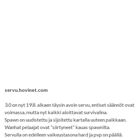
servu.hovinet.com
3.0 on nyt 19.8. alkaen täysin avoin servu, entiset säännöt ovat
voimassa, mutta nyt kaikki aloittavat survivalina.
Spawn on uudistettu ja sijoitettu kartalla uuteen paikkaan.
Wanhat pelaajat ovat “siirtyneet” kauas spawnilta.
Servulla on edelleen vaikeustasona hard ja pvp on päällä.