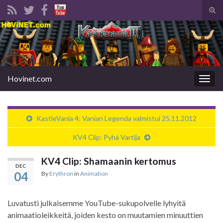
Tog
sear
Search for:
for
Hovinet.com
Togg
navig
KastleVania 4: Vanian Legenda valmistui 25.11.2012
KV4 Clip: Pyhä Vartija
KV4 Clip: Shamaanin kertomus
DEC
04
By
Erythron
in
Animation
Luvatusti julkaisemme YouTube-sukupolvelle lyhyitä
animaatioleikkeitä, joiden kesto on muutamien minuuttien