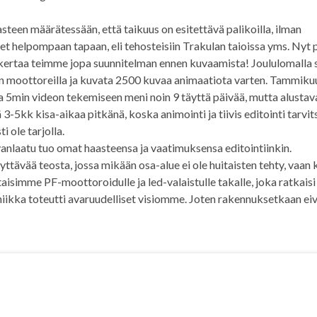
teen määrätessään, että taikuus on esitettävä palikoilla, ilman
t helpompaan tapaan, eli tehosteisiin Trakulan taioissa yms. Nyt p
llä kertaa teimme jopa suunnitelman ennen kuvaamista! Joululomalla s
isiin moottoreilla ja kuvata 2500 kuvaa animaatiota varten. Tammiku
ena 5min videon tekemiseen meni noin 9 täyttä päivää, mutta alustav
-5kk kisa-aikaa pitkänä, koska animointi ja tiivis editointi tarvit
 ole tarjolla.
uvanlaatu tuo omat haasteensa ja vaatimuksensa editointiinkin.
yttävää teosta, jossa mikään osa-alue ei ole huitaisten tehty, vaan
taisimme PF-moottoroidulle ja led-valaistulle takalle, joka ratkaisi
iikka toteutti avaruudelliset visiomme. Joten rakennuksetkaan ei