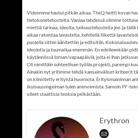
Videomme hautui pitkän aikaa. TheQ heitti kovan haas
tietokonetehosteita. Vaniaa tehdessä olimme tottunee
miettiä tarinaa, ideoita, taikuustehosteita jne. ja tä
aikaa rakentaa lavasteita, kehitellä liikettä lavaste
puolella sitten äänitettiin ja editoitiin. Kokonaisuut
ideointia ja tuumailua enemmän. En edelleenkään pidä 3
käytännössä loman/vapaapäiviä, joita ei ihan jatkuvasti
Oli nimittäin suhteellisen työläs projekti, parempi k
Ainakin nyt yritimme tehdä kansainväliset kriteerit tä
on kiinnitetty erityistä huomiota. Erityismaininnan an
ikuisuusongelman tulen animoinnista. Samoin PF-tekn
olleet staattisia teoksia pelkästään.
Erythron