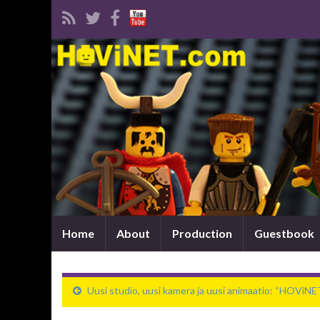
Home
About
Production
Guestbook
Uusi studio, uusi kamera ja uusi animaatio: “HOViNE