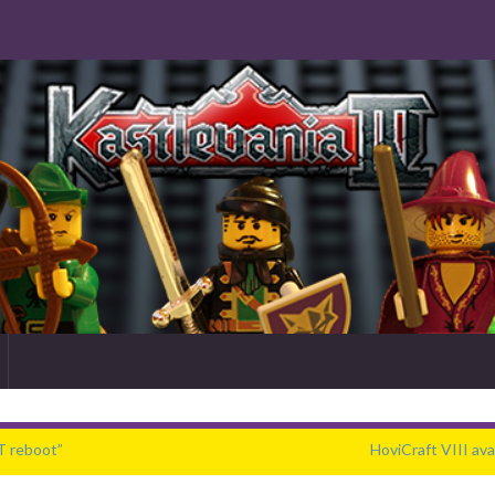
T reboot”
HoviCraft VIII ava