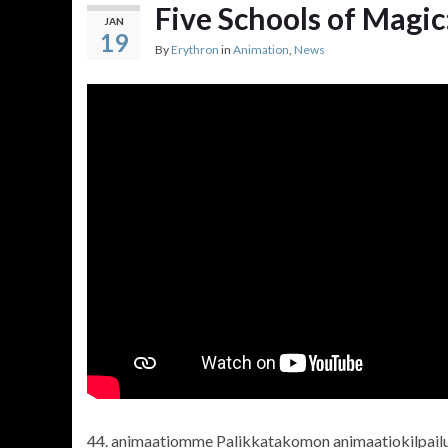
Five Schools of Magic
JAN
19
By
Erythron
in
Animation
,
News
44. animaatiomme Palikkatakomon animaatiokilpailu