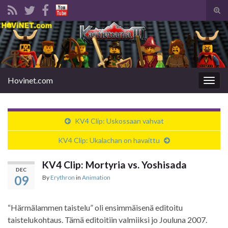
Tog
sear
Search for:
for
Hovinet.com
Togg
navig
KV4 Clip: Uskossaan vahvat
KV4 Clip: Ukalachan on havaittu
KV4 Clip: Mortyria vs. Yoshisada
DEC
09
By
Erythron
in
Animation
“Härmälammen taistelu” oli ensimmäisenä editoitu
taistelukohtaus. Tämä editoitiin valmiiksi jo Jouluna 2007.